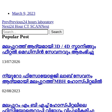
March 9, 2023
Prev
Previous
24 hours laboratory
Next
24 Hour CT SCAN
Next
Search
Popular Post
മലപ്പുറത്ത് ആദ്യമായി 3D / 4D സ്കാനിങ്ങും
ഫീറ്റൽ മെഡിസിൻ സേവനവും ആരംഭിച്ചു
13/07/2026
ന്യൂറോ ഫിസോയോളജി ലാബ് സേവനം
ആദ്യമായി മലപ്പുറത്ത് MBH ഹോസ്പിറ്റലിൽ
02/08/2023
മലപ്പുറം എം ബി എച്ച് ഹോസ്പിറ്റലിലെ
ഫിസിയോതെറാപ്പി വിഭാഗം വിപുലീകരിച്ചു