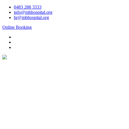
Skip
0483 288 3333
to
info@mbhospital.org
content
hr@mbhospital.org
Online Booking