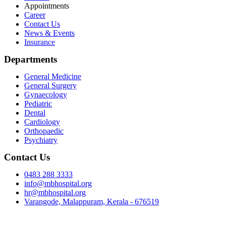
Appointments
Career
Contact Us
News & Events
Insurance
Departments
General Medicine
General Surgery
Gynaecology
Pediatric
Dental
Cardiology
Orthopaedic
Psychiatry
Contact Us
0483 288 3333
info@mbhospital.org
hr@mbhospital.org
Varangode, Malappuram, Kerala - 676519