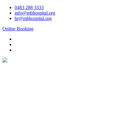
Skip
0483 288 3333
to
info@mbhospital.org
content
hr@mbhospital.org
Online Booking