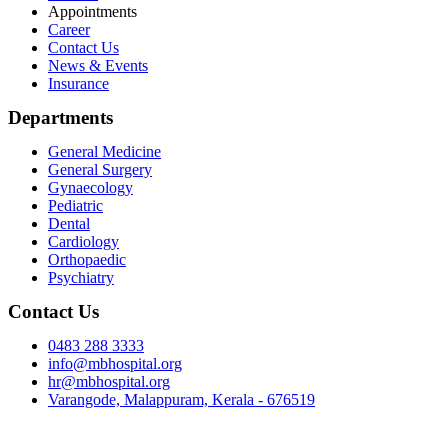
Appointments
Career
Contact Us
News & Events
Insurance
Departments
General Medicine
General Surgery
Gynaecology
Pediatric
Dental
Cardiology
Orthopaedic
Psychiatry
Contact Us
0483 288 3333
info@mbhospital.org
hr@mbhospital.org
Varangode, Malappuram, Kerala - 676519