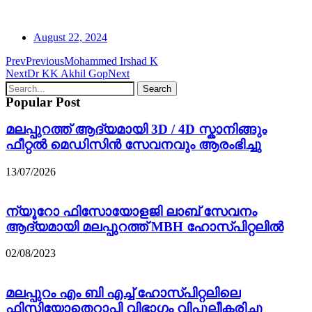
August 22, 2024
Prev
Previous
Mohammed Irshad K
Next
Dr KK Akhil Gop
Next
Search
Popular Post
മലപ്പുറത്ത് ആദ്യമായി 3D / 4D സ്കാനിങ്ങും
ഫീറ്റൽ മെഡിസിൻ സേവനവും ആരംഭിച്ചു
13/07/2026
ന്യൂറോ ഫിസോയോളജി ലാബ് സേവനം
ആദ്യമായി മലപ്പുറത്ത് MBH ഹോസ്പിറ്റലിൽ
02/08/2023
മലപ്പുറം എം ബി എച്ച് ഹോസ്പിറ്റലിലെ
ഫിസിയോതെറാപ്പി വിഭാഗം വിപുലീകരിച്ചു